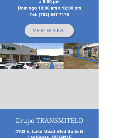
a 9:00 pm
Domingo 10:00 am a 12:00 pm
Tel:
(702) 647 7176
VER MAPA
Grupo TRANSMITELO
4102 E. Lake Mead Blvd Suite B
Las Vegas, NV 89115