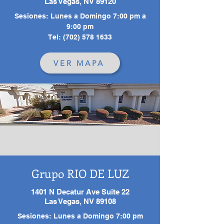
Las Vegas, NV 89120
Sesiones: Lunes a Domingo 7:00 pm a
9:00 pm
Tel: (702) 578 1633
VER MAPA
Grupo RIO DE LUZ
1401 N Decatur Ave Suite 22
Las Vegas, NV 89108
Sesiones: Lunes a Domingo 7:00 pm