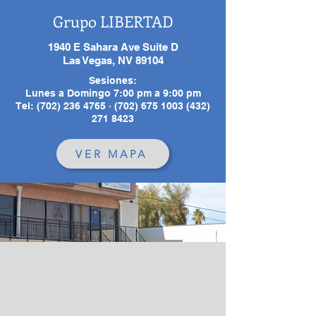
Grupo LIBERTAD
1940 E Sahara Ave Suite D
Las Vegas, NV 89104
Sesiones:
Lunes a Domingo 7:00 pm a 9:00 pm
Tel: (702) 236 4765 · (702) 675 1003 (432)
271 8423
VER MAPA