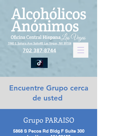
1940 E Sahara Ave Suite#B Las Vegas, NV 89104
702 387-8744
Encuentre Grupo cerca
de usted
Grupo PARAISO
5868 S Pecos Rd Bldg F Suite 300