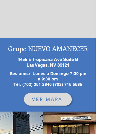
Grupo NUEVO AMANECER
4455 E Tropicana Ave Suite B
Las Vegas, NV 89121
Sesiones:
Lunes a Domingo
7:30 pm
a 9:30 pm
Tel:
(702) 351 2846 (702) 715
6535
VER MAPA