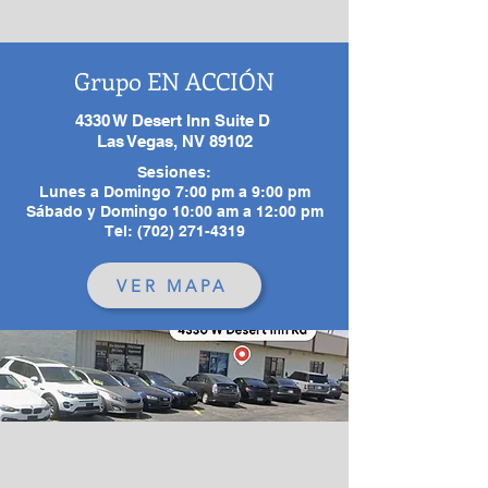
Grupo EN ACCIÓN
4330 W Desert Inn Suite D
Las Vegas, NV 89102
Sesiones:
Lunes a Domingo 7:00 pm a 9:00 pm
Sábado y Domingo 10:00 am a 12:00 pm
Tel: (702) 271-4319
VER MAPA