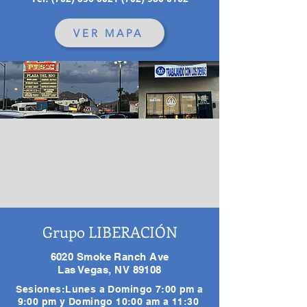
VER MAPA
Grupo LIBERACIÓN
6020 Smoke Ranch Ave
Las Vegas, NV 89108
Sesiones:Lunes a Domingo 7:00 pm a
9:00 pm y Domingo 10:00 am a 11:30