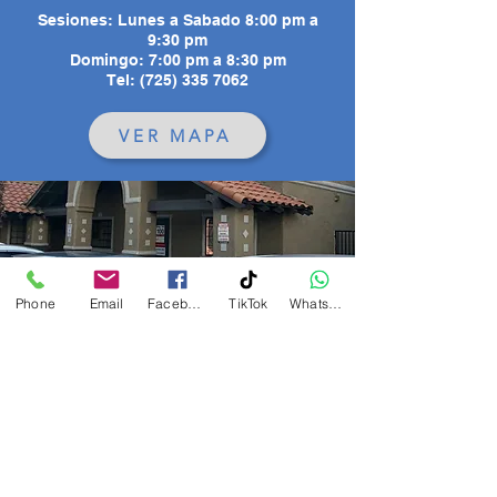
Sesiones:
Lunes a Sabado 8:00 pm a
9:30 pm
Domingo: 7:00 pm a 8:30 pm
Tel: (725) 335 7062
VER MAPA
Phone
Email
Facebook
TikTok
WhatsApp
Grupo RENACIMIENTO Y