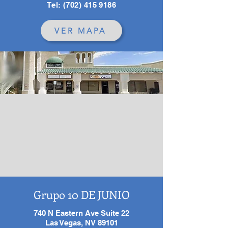
Tel:
(702) 415 9186
VER MAPA
Grupo 10 DE JUNIO
740 N Eastern Ave Suite 22
Las Vegas, NV 89101