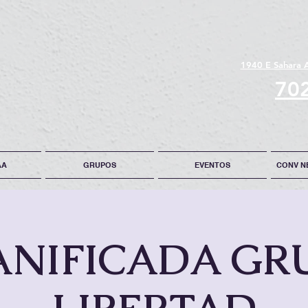
1940 E Sahara 
70
AA
GRUPOS
EVENTOS
CONV N
ANIFICADA GR