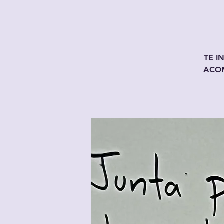
TE I
ACO