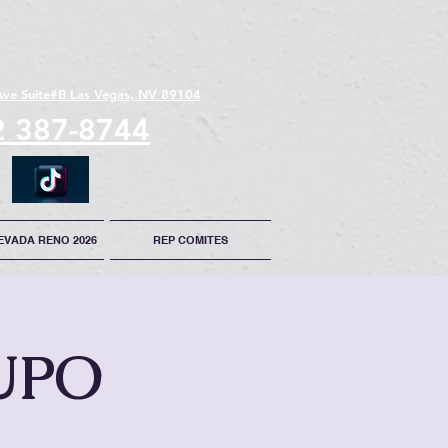
Ave Suite#B Las Vegas, NV 89104
2 387-8744
EVADA RENO 2026
REP COMITES
UPO