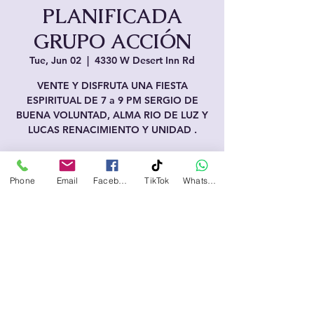
PLANIFICADA
GRUPO ACCIÓN
Tue, Jun 02
  |  
4330 W Desert Inn Rd
VENTE Y DISFRUTA UNA FIESTA
ESPIRITUAL DE 7 a 9 PM SERGIO DE
BUENA VOLUNTAD, ALMA RIO DE LUZ Y
LUCAS RENACIMIENTO Y UNIDAD .
Horario y ubicación
Phone
Email
Facebook
TikTok
WhatsApp
Jun 02, 2026, 7:00 PM – 9:00 PM
4330 W Desert Inn Rd, 4330 W Desert Inn
Rd, Las Vegas, NV 89102, EE. UU.
Compartir este evento