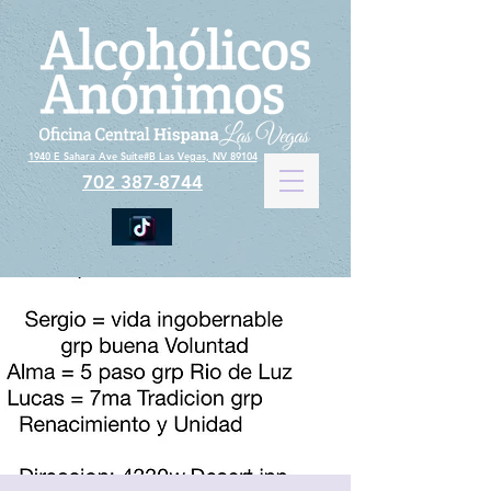
1940 E Sahara Ave Suite#B Las Vegas, NV 89104
702 387-8744