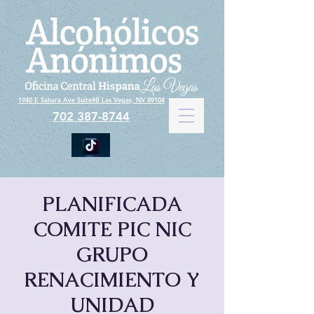
1940 E Sahara Ave Suite#B Las Vegas, NV 89104
702 387-8744
PLANIFICADA
COMITE PIC NIC
GRUPO
RENACIMIENTO Y
UNIDAD