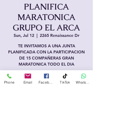
PLANIFICA
MARATONICA
GRUPO EL ARCA
Sun, Jul 12
  |  
2265 Renaissance Dr
TE INVITAMOS A UNA JUNTA
PLANIFICADA CON LA PARTICIPACION
DE 15 COMPAÑERAS GRAN
MARATONICA TODO EL DIA
Horario y ubicación
Phone
Email
Facebook
TikTok
WhatsApp
Jul 12, 2026, 11:00 AM – 9:00 PM
2265 Renaissance Dr, 2265 Renaissance
Dr, Las Vegas, NV 89119, EE. UU.