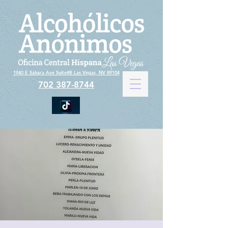
1940 E Sahara Ave Suite#B Las Vegas, NV 89104
702 387-8744