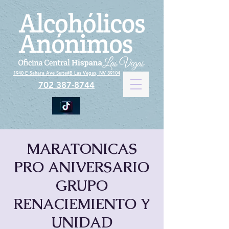
1940 E Sahara Ave Suite#B Las Vegas, NV 89104
702 387-8744
MARATONICAS
PRO ANIVERSARIO
GRUPO
RENACIEMIENTO Y
UNIDAD