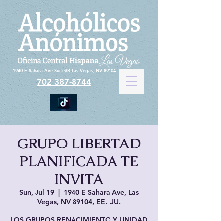
1940 E Sahara Ave Suite#B Las Vegas, NV 89104
702 387-8744
GRUPO LIBERTAD
PLANIFICADA TE
INVITA
Sun, Jul 19
  |  
1940 E Sahara Ave, Las
Vegas, NV 89104, EE. UU.
LOS GRUPOS RENACIMIENTO Y UNIDAD