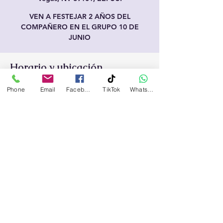
VEN A FESTEJAR 2 AÑOS DEL
COMPAÑERO EN EL GRUPO 10 DE
JUNIO
Horario y ubicación
Jun 07, 2026, 7:00 PM – 9:00 PM
Phone
Email
Facebook
TikTok
WhatsApp
740 N Eastern Ave, Las Vegas, NV 89101,
EE. UU.
Compartir este evento