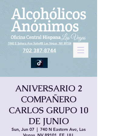
1940 E Sahara Ave Suite#B Las Vegas, NV 89104
702 387-8744
ANIVERSARIO 2
COMPAÑERO
CARLOS GRUPO 10
DE JUNIO
Sun, Jun 07
  |  
740 N Eastern Ave, Las
Vegas, NV 89101, EE. UU.