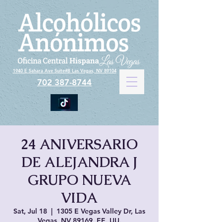
1940 E Sahara Ave Suite#B Las Vegas, NV 89104
702 387-8744
24 ANIVERSARIO
DE ALEJANDRA J
GRUPO NUEVA
VIDA
Sat, Jul 18
  |  
1305 E Vegas Valley Dr, Las
Vegas, NV 89169, EE. UU.