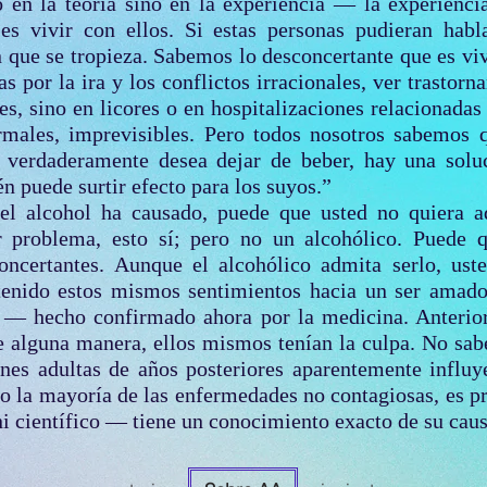
o en la teoría sino en la experiencia — la experienci
es vivir con ellos. Si estas personas pudieran habla
 que se tropieza. Sabemos lo desconcertante que es vi
s por la ira y los conflictos irracionales, ver trastorn
es, sino en licores o en hospitalizaciones relacionadas
ormales, imprevisibles. Pero todos nosotros sabemos 
 verdaderamente desea dejar de beber, hay una soluc
n puede surtir efecto para los suyos.”
el alcohol ha causado, puede que usted no quiera 
r problema, esto sí; pero no un alcohólico. Puede q
ncertantes. Aunque el alcohólico admita serlo, uste
enido estos mismos sentimientos hacia un ser amado
— hecho confirmado ahora por la medicina. Anterior
de alguna manera, ellos mismos tenían la culpa. No s
iones adultas de años posteriores aparentemente influ
o la mayoría de las enfermedades no contagiosas, es p
i científico — tiene un conocimiento exacto de su caus