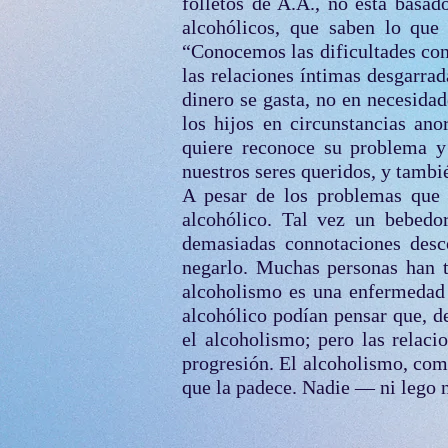
folletos de A.A., no está basad
alcohólicos, que saben lo que 
“Conocemos las dificultades con
las relaciones íntimas desgarrada
dinero se gasta, no en necesidad
los hijos en circunstan­cias an
quiere reconoce su problema y
nuestros seres queridos, y tambié
A pesar de los problemas que 
alcohólico. Tal vez un bebedo
demasiadas connotaciones desco
negarlo. Muchas personas han t
alcoholismo es una enfermedad 
alcohólico podían pensar que, 
el alcoholismo; pero las relac
progresión. El alcoholismo, com
que la padece. Nadie — ni lego n