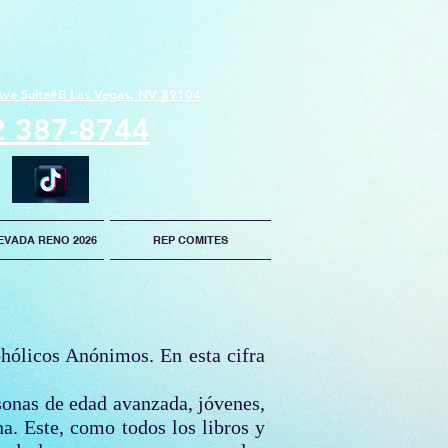
Ave Suite#B Las Vegas, NV 89104
2 387-8744
EVADA RENO 2026
REP COMITES
hólicos Anónimos. En esta cifra
sonas de edad avanzada, jóvenes,
a. Este, como todos los libros y