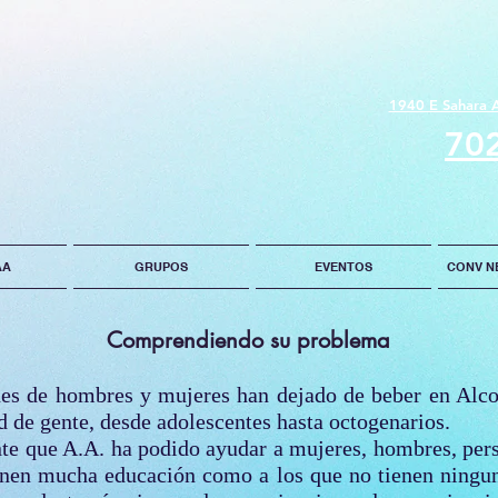
1940 E Sahara 
70
AA
GRUPOS
EVENTOS
CONV N
Comprendiendo su problema
es de hombres y mujeres han dejado de beber en Alco
d de gente, desde adolescentes hasta octogenarios.
nte que A.A. ha podido ayudar a mujeres, hombres, per
tienen mucha educación como a los que no tienen ningun