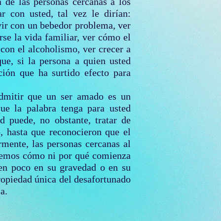
a de las personas cercanas a los
r con usted, tal vez le dirían:
vir con un bebedor problema, ver
arse la vida familiar, ver cómo el
 con el alcoholismo, ver crecer a
que, si la persona a quien usted
ión que ha surtido efecto para
admitir que un ser amado es un
ue la palabra tenga para usted
d puede, no obstante, tratar de
, hasta que reconocieron que el
mente, las personas cercanas al
abemos cómo ni por qué comienza
yen poco en su gravedad o en su
ropiedad única del desafortunado
a.