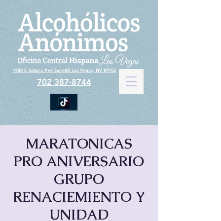
1940 E Sahara Ave Suite#B Las Vegas, NV 89104
702 387-8744
MARATONICAS
PRO ANIVERSARIO
GRUPO
RENACIEMIENTO Y
UNIDAD