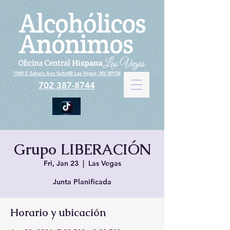
1940 E Sahara Ave Suite#B Las Vegas, NV 89104
702 387-8744
Grupo LIBERACIÓN
Fri, Jan 23
  |  
Las Vegas
Junta Planificada
Horario y ubicación